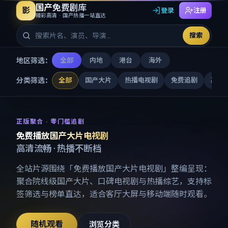
国产免费剧库
影
登录
注册
臻彩高清 · 国产热播一站直达
搜索
地区筛选：
全部
内地
港台
海外
分类筛选：
全部
国产大片
热播电视剧
免费追剧
高清
免费播放国产大片电视剧
-
国产
正版聚合 · 零门槛追剧
免费播放国产大片电视剧
高清流畅 · 热播不断档
全站片源围绕「
免费播放国产大片电视剧
」整编呈现：
聚合院线级国产大片、口碑电视剧与热播综艺，支持标
签筛选与榜单直达，适合客厅大屏与移动端随时观看。
随机观看
浏览分类