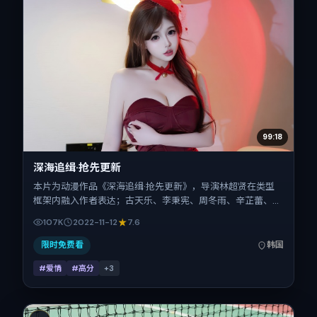
99:18
深海追缉·抢先更新
本片为动漫作品《深海追缉·抢先更新》，导演林超贤在类型
框架内融入作者表达；古天乐、李秉宪、周冬雨、辛芷蕾、刘
亦菲在片中承担多重关系线。故事类型为爱情，主拍摄地与出
107K
2022-11-12
7.6
品背景为韩国。上映时间 2022年11月12日（公映登记日
2022-11-12），全片159分钟，节奏张弛有度。
限时免费看
韩国
#爱情
#高分
+
3