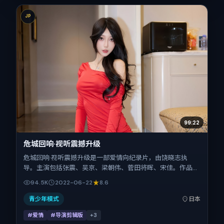
JP
99:22
危城回响·视听震撼升级
危城回响·视听震撼升级是一部爱情向纪录片，由饶晓志执
导。主演包括张震、吴京、梁朝伟、菅田将晖、宋佳。作品主
要在日本取景与发行，2022年暑期档与观众见面，首映日期
94.5K
2022-06-22
8.6
2022-06-22，正片时长139分钟。
青少年模式
日本
#爱情
#导演剪辑版
+
3