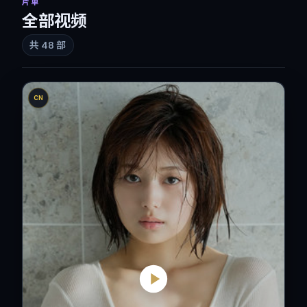
片单
全部视频
共
48
部
CN