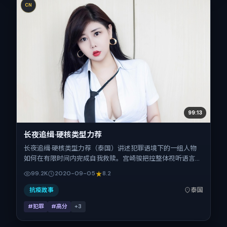
CN
99:13
长夜追缉·硬核类型力荐
长夜追缉·硬核类型力荐（泰国）讲述犯罪语境下的一组人物
如何在有限时间内完成自我救赎。宫崎骏把控整体视听语言，
桂纶镁、齐溪、白宇、王景春、廖凡、周迅的表演层次丰富。
99.2K
2020-09-05
8.2
影片定于 2020-09-05 起陆续登陆院线与网络平台，国庆档
前后公映，片长142分钟。
抗疫故事
泰国
#犯罪
#高分
+
3