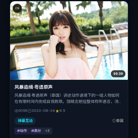
CN
99:39
风暴追缉·粤语原声
风暴追缉·粤语原声（泰国）讲述动作语境下的一组人物如何
在有限时间内完成自我救赎。饶晓志把控整体视听语言，汤姆
·哈迪、廖凡、刘德华、张子枫、孙艺珍的表演层次丰富。影
105K
2022-08-24
6.5
片定于 2022-08-24 起陆续登陆院线与网络平台，暑期档公
映，片长151分钟。
弹幕互动
泰国
#动作
#高分
+
3