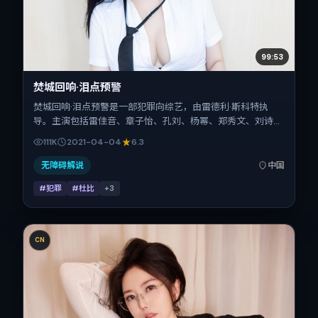
99:53
焚城回响·泪点预警
焚城回响·泪点预警是一部犯罪向综艺，由雷德利·斯科特执
导。主演包括雷佳音、章子怡、孔刘、杨幂、郑秀文、刘诗
诗。作品主要在中国大陆取景与发行，2021年春季档与观众
111K
2021-04-04
6.3
见面，首映日期 2021-04-04，正片时长175分钟。
无障碍解说
中国
#犯罪
#杜比
+
3
CN