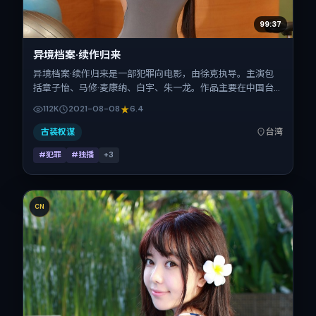
99:37
异境档案·续作归来
异境档案·续作归来是一部犯罪向电影，由徐克执导。主演包
括章子怡、马修·麦康纳、白宇、朱一龙。作品主要在中国台
湾取景与发行，2021年暑期档与观众见面，首映日期 2021-
112K
2021-08-08
6.4
08-08，正片时长123分钟。
古装权谋
台湾
#犯罪
#独播
+
3
CN