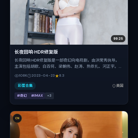
99:25
长夜回响·HDR修复版
长夜回响·HDR修复版是一部奇幻向电视剧，由洪常秀执导。
主演包括胡歌、白百何、梁朝伟、赵涛、热依扎、河正宇。作
品主要在美国取景与发行，2023年春季档与观众见面，首映
108K
2023-04-23
8.3
日期 2023-04-23，正片时长133分钟。
彩蛋合集
美国
#奇幻
#IMAX
+
3
CN