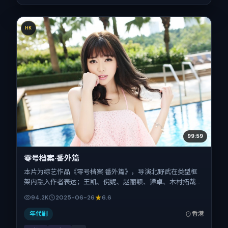
HK
99:59
零号档案·番外篇
本片为综艺作品《零号档案·番外篇》，导演北野武在类型框
架内融入作者表达；王凯、倪妮、赵丽颖、谭卓、木村拓哉、
赞达亚在片中承担多重关系线。故事类型为惊悚，主拍摄地与
94.2K
2025-06-26
6.6
出品背景为中国香港。上映时间 2025年6月26日（公映登记
日 2025-06-26），全片163分钟，节奏张弛有度。
年代剧
香港