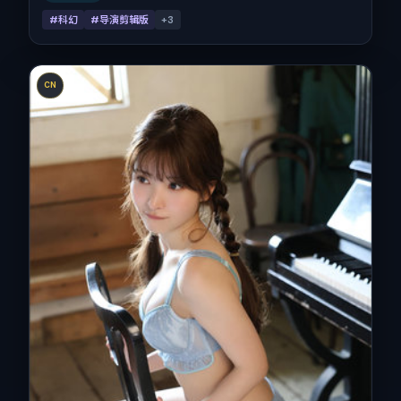
#科幻
#导演剪辑版
+
3
CN