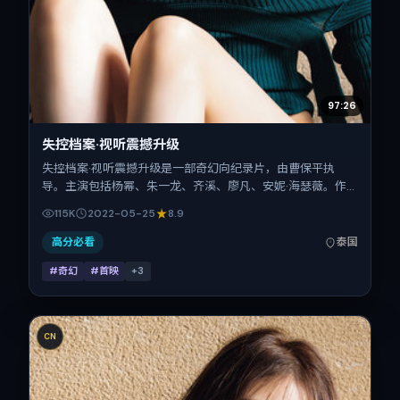
97:26
失控档案·视听震撼升级
失控档案·视听震撼升级是一部奇幻向纪录片，由曹保平执
导。主演包括杨幂、朱一龙、齐溪、廖凡、安妮·海瑟薇。作
品主要在泰国取景与发行，2022年春季档与观众见面，首映
115K
2022-05-25
8.9
日期 2022-05-25，正片时长97分钟。
高分必看
泰国
#奇幻
#首映
+
3
CN