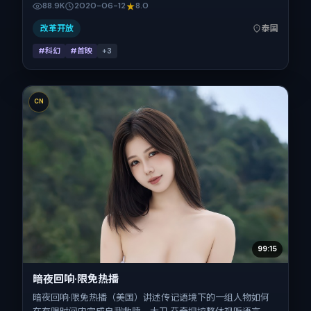
88.9K
2020-06-12
8.0
摄地与出品背景为泰国。上映时间 2020年6月12日（公映登
记日 2020-06-12），全片158分钟，节奏张弛有度。
改革开放
泰国
#科幻
#首映
+
3
CN
99:15
暗夜回响·限免热播
暗夜回响·限免热播（美国）讲述传记语境下的一组人物如何