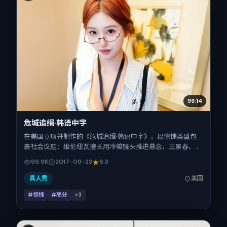
99:14
危城追缉·韩语中字
在美国立项并制作的《危城追缉·韩语中字》，以惊悚类型包
裹社会议题：维伦纽瓦擅长用冷峻镜头推进悬念，王景春、秦
昊、全智贤、廖凡的对手戏为看点之一。上映时间：2017-
99.9K
2017-09-23
6.3
09-23；片长145分钟；适合关注现实质感与类型片结构的观
众。
真人秀
美国
#惊悚
#高分
+
3