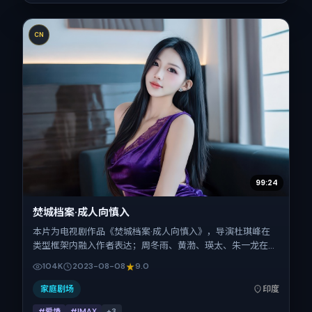
CN
99:24
焚城档案·成人向慎入
本片为电视剧作品《焚城档案·成人向慎入》，导演杜琪峰在
类型框架内融入作者表达；周冬雨、黄渤、瑛太、朱一龙在片
中承担多重关系线。故事类型为爱情，主拍摄地与出品背景为
104K
2023-08-08
9.0
印度。上映时间 2023年8月8日（公映登记日 2023-08-
08），全片135分钟，节奏张弛有度。
家庭剧场
印度
#爱情
#IMAX
+
3