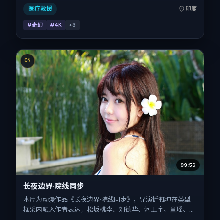
欢强情节与细腻表演的观众。
医疗救援
印度
#奇幻
#4K
+
3
CN
99:56
长夜边界·院线同步
本片为动漫作品《长夜边界·院线同步》，导演忻钰坤在类型
框架内融入作者表达；松坂桃李、刘德华、河正宇、童瑶、古
天乐、柯震东在片中承担多重关系线。故事类型为科幻，主拍