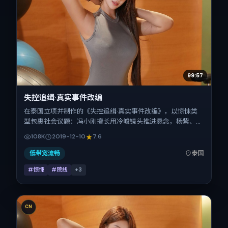
99:57
失控追缉·真实事件改编
在泰国立项并制作的《失控追缉·真实事件改编》，以惊悚类
型包裹社会议题：冯小刚擅长用冷峻镜头推进悬念，杨紫、沈
腾、刘昊然、易烊千玺的对手戏为看点之一。上映时间：
108K
2019-12-10
7.6
2019-12-10；片长145分钟；适合关注现实质感与类型片结构
的观众。
低带宽流畅
泰国
#惊悚
#院线
+
3
CN