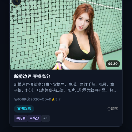
CN
99:20
断桥边界·豆瓣高分
断桥边界·豆瓣高分由李安执导，童瑶、易烊千玺、张震、章
子怡、舒淇、张家辉联袂出演。影片以犯罪为叙事引擎，将故
事锚定在印度，借当代中国的现实肌理推进人物抉择与反转。
106K
2020-05-11
8.7
2020年5月11日于印度首映（春季档），片长126分钟，适合
喜欢强情节与细腻表演的观众。
文明观影
印度
#犯罪
#高分
+
3