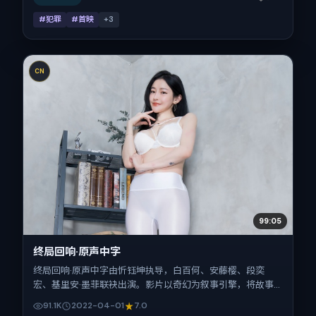
#犯罪
#首映
+
3
CN
99:05
终局回响·原声中字
终局回响·原声中字由忻钰坤执导，白百何、安藤樱、段奕
宏、基里安·墨菲联袂出演。影片以奇幻为叙事引擎，将故事
锚定在印度，借当代中国的现实肌理推进人物抉择与反转。
91.1K
2022-04-01
7.0
2022年4月1日于印度首映（春季档），片长152分钟，适合喜