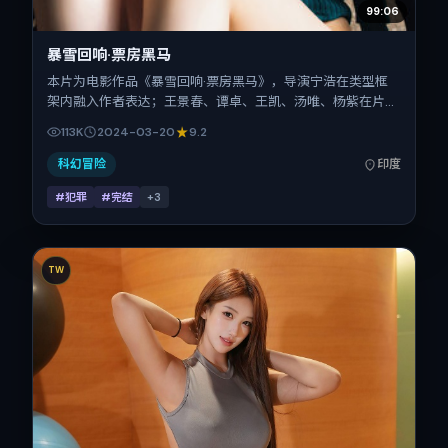
99:06
暴雪回响·票房黑马
本片为电影作品《暴雪回响·票房黑马》，导演宁浩在类型框
架内融入作者表达；王景春、谭卓、王凯、汤唯、杨紫在片中
承担多重关系线。故事类型为犯罪，主拍摄地与出品背景为印
113K
2024-03-20
9.2
度。上映时间 2024年3月20日（公映登记日 2024-03-
20），全片175分钟，节奏张弛有度。
科幻冒险
印度
#犯罪
#完结
+
3
TW