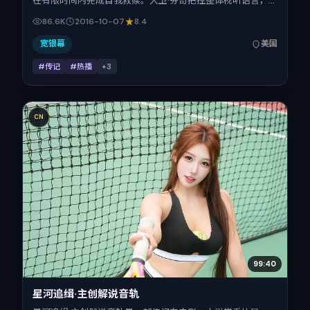
在有限时间内完成自我救赎。大卫·芬奇把控整体视听语言，
张家辉、赵丽颖、咏梅、张震的表演层次丰富。影片定于
86.6K
2016-10-07
8.4
2016-10-07 起陆续登陆院线与网络平台，国庆档前后公映，
片长109分钟。
宽银幕
美国
#传记
#热播
+
3
CN
99:40
星河追缉·主创解说音轨