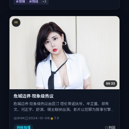
#惊悚
#院线
+
3
KR
99:33
危城边界·现象级热议
危城边界·现象级热议由昆汀·塔伦蒂诺执导，辛芷蕾、郑秀
文、河正宇、舒淇、瑛太联袂出演。影片以犯罪为叙事引擎，
将故事锚定在韩国，借东亚都市与邻里的张力推进人物抉择与
94K
2024-12-06
7.5
反转。2024年12月6日于韩国首映（贺岁档前后），片长167
分钟，适合喜欢强情节与细腻表演的观众。
网络独播
韩国