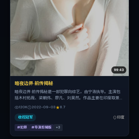
99:43
暗夜边界·前传揭秘
暗夜边界·前传揭秘是一部犯罪向综艺，由宁浩执导。主演包
括木村拓哉、梁朝伟、廖凡、刘昊然。作品主要在印度取景与
发行，2022年国庆档前后与观众见面，首映日期 2022-09-
120K
2022-09-03
8.7
03，正片时长106分钟。
收视冠军
印度
#犯罪
#导演剪辑版
+
3