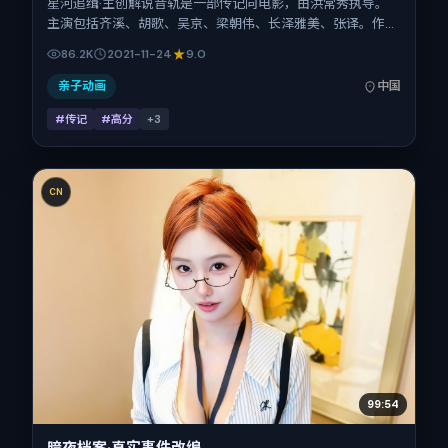
星河追缉·主创解说音轨是一部传记向电影，由洪常秀执导。
主演包括齐溪、胡歌、吴京、梁朝伟、长泽雅美、张译。作品
主要在中国大陆取景与发行，2021年贺岁档前后与观众见
86.2K
2021-11-24
9.0
面，首映日期 2021-11-24，正片时长118分钟。
亲子动画
中国
#传记
#高分
+
3
CN
99:54
暗夜档案·真实事件改编