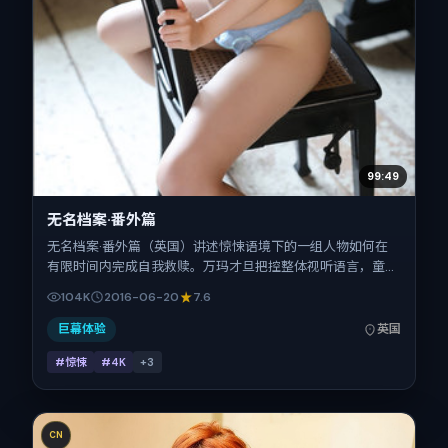
99:49
无名档案·番外篇
无名档案·番外篇（英国）讲述惊悚语境下的一组人物如何在
有限时间内完成自我救赎。万玛才旦把控整体视听语言，童
瑶、张译、周冬雨、赵丽颖、雷佳音的表演层次丰富。影片定
104K
2016-06-20
7.6
于 2016-06-20 起陆续登陆院线与网络平台，暑期档公映，
片长112分钟。
巨幕体验
英国
#惊悚
#4K
+
3
CN