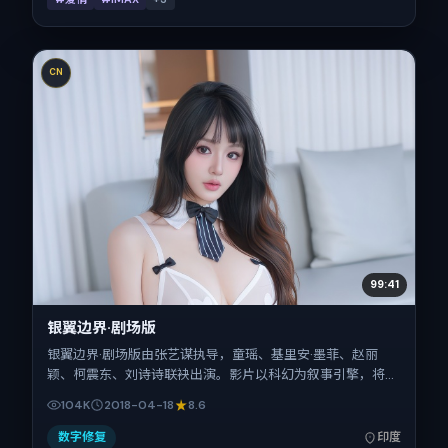
CN
99:41
银翼边界·剧场版
银翼边界·剧场版由张艺谋执导，童瑶、基里安·墨菲、赵丽
颖、柯震东、刘诗诗联袂出演。影片以科幻为叙事引擎，将故
事锚定在印度，借当代中国的现实肌理推进人物抉择与反转。
104K
2018-04-18
8.6
2018年4月18日于印度首映（春季档），片长111分钟，适合喜
欢强情节与细腻表演的观众。
数字修复
印度