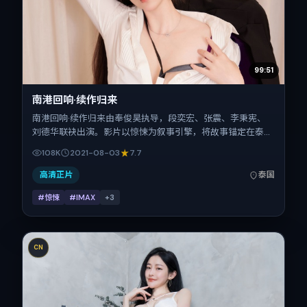
99:51
南港回响·续作归来
南港回响·续作归来由奉俊昊执导，段奕宏、张震、李秉宪、
刘德华联袂出演。影片以惊悚为叙事引擎，将故事锚定在泰
国，借当代中国的现实肌理推进人物抉择与反转。2021年8月
108K
2021-08-03
7.7
3日于泰国首映（暑期档），片长154分钟，适合喜欢强情节与
细腻表演的观众。
高清正片
泰国
#惊悚
#IMAX
+
3
CN