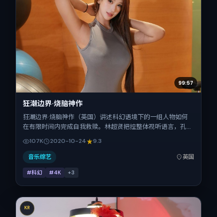
99:57
狂潮边界·烧脑神作
狂潮边界·烧脑神作（英国）讲述科幻语境下的一组人物如何
在有限时间内完成自我救赎。林超贤把控整体视听语言，孔
刘、辛芷蕾、杨紫、汤姆·哈迪的表演层次丰富。影片定于
107K
2020-10-24
9.3
2020-10-24 起陆续登陆院线与网络平台，国庆档前后公
映，片长167分钟。
音乐综艺
英国
#科幻
#4K
+
3
KR